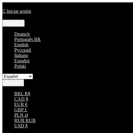
Llámenos:
+55 85 33152035

Iniciar sesión
Idioma:
Español

Deutsch
Português BR
English
Русский
Italiano
Español
Polski
BRL R$

BRL R$
CAD $
EUR €
GBP £
PLN zł
RUB RUB
USD $