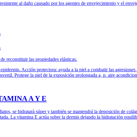
esistente al daño causado por los agentes de envejecimiento y el envejec
L
L
de reconstituir las propiedades elásticas.
epidermis. Acción protectora: ayuda a la piel a combatir las agresiones 
 juvenil. Protege la piel de la exposición prolongada a, p. aire acondicio
AMINA A Y E
iatos, se hidratará súper y también se mantendrá la deposición de coláge
atada. La vitamina E actúa sobre la dermis dejando la hidratación equil