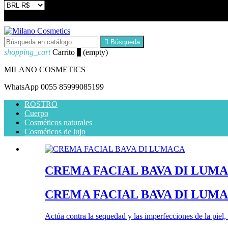


Búsqueda
shopping_cart
Carrito
0
(empty)
MILANO COSMETICS
WhatsApp
0055 85999085199
ROSTRO
Cuerpo
Cosméticos naturales
Cosméticos de lujo
CREMA FACIAL BAVA DI LUM
CREMA FACIAL BAVA DI LUM
Actúa contra la sequedad y las imperfecciones de la piel, 