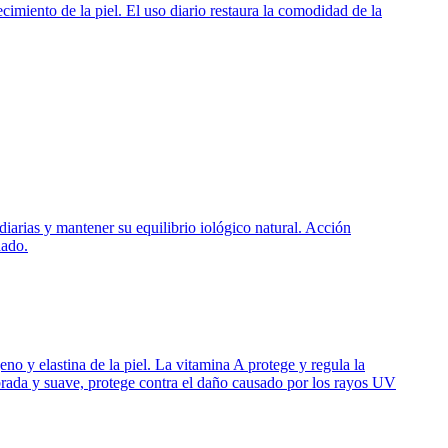
imiento de la piel. El uso diario restaura la comodidad de la
diarias y mantener su equilibrio iológico natural. Acción
nado.
no y elastina de la piel. La vitamina A protege y regula la
ibrada y suave, protege contra el daño causado por los rayos UV