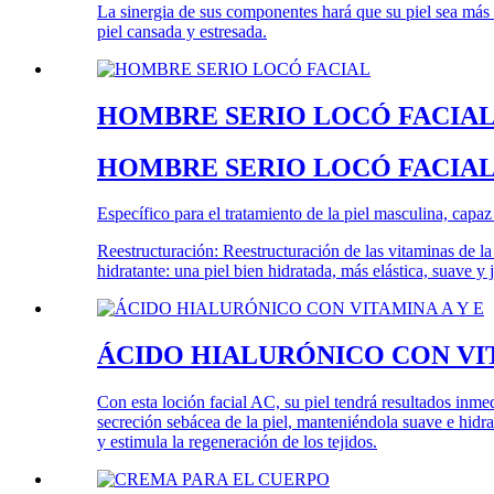
La sinergia de sus componentes hará que su piel sea más r
piel cansada y estresada.
HOMBRE SERIO LOCÓ FACIA
HOMBRE SERIO LOCÓ FACIA
Específico para el tratamiento de la piel masculina, capaz 
Reestructuración: Reestructuración de las vitaminas de la 
hidratante: una piel bien hidratada, más elástica, suave y
ÁCIDO HIALURÓNICO CON VIT
Con esta loción facial AC, su piel tendrá resultados inmed
secreción sebácea de la piel, manteniéndola suave e hidr
y estimula la regeneración de los tejidos.