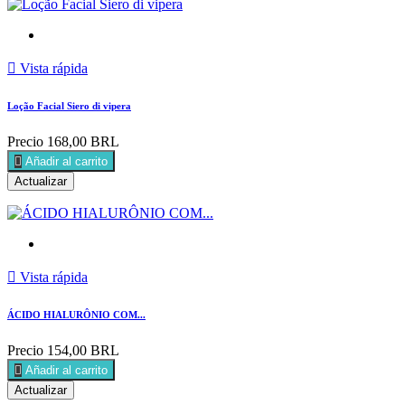

Vista rápida
Loção Facial Siero di vipera
Precio
168,00 BRL

Añadir al carrito

Vista rápida
ÁCIDO HIALURÔNIO COM...
Precio
154,00 BRL

Añadir al carrito