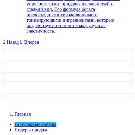
упругость кожи, придавая шелковистый и
гладкий вид. Его формула богата
превосходными увлажняющими и
тонизирующими ингредиентами, которые
воздействуют на ткани кожи, улучшая
эластичность.

Назад

Вперед
Главная
Популярные товары
Лидеры продаж