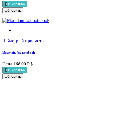

В корзину

Быстрый просмотр
Mountain fox notebook
Цена
168,00 R$

В корзину