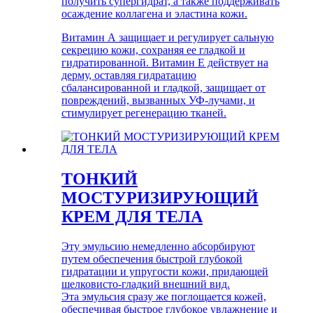
получить супергидрат, а также поддерживать
осаждение коллагена и эластина кожи.
Витамин А защищает и регулирует сальную
секрецию кожи, сохраняя ее гладкой и
гидратированной. Витамин Е действует на
дерму, оставляя гидратацию
сбалансированной и гладкой, защищает от
повреждений, вызванных УФ-лучами, и
стимулирует регенерацию тканей.
ТОНКИЙ
МОСТУРИЗИРУЮЩИЙ
КРЕМ ДЛЯ ТЕЛА
Эту эмульсию немедленно абсорбируют
путем обеспечения быстрой глубокой
гидратации и упругости кожи, придающей
шелковисто-гладкий внешний вид.
Эта эмульсия сразу же поглощается кожей,
обеспечивая быстрое глубокое увлажнение и