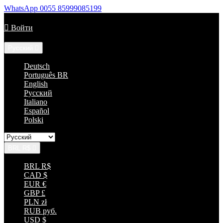
WhatsApp
0055 85999085199
Позвоните нам:
+55 85 33152035

Войти
Язык:
Русский

Deutsch
Português BR
English
Русский
Italiano
Español
Polski
BRL R$

BRL R$
CAD $
EUR €
GBP £
PLN zł
RUB руб.
USD $