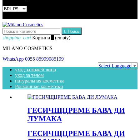


Поиск
shopping_cart
Корзина
0
(empty)
MILANO COSMETICS
WhatsApp
0055 85999085199
Select Language
▼
уход за кожей лица
уход за телом
натуральная косметика
Роскошные косметики
ГЕСИЧЩЦРЕМЕ БАВА ДИ
ЛУМАКА
ГЕСИЧЩЦРЕМЕ БАВА ДИ