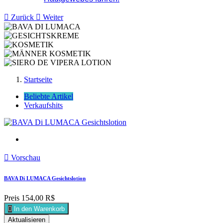

Zurück

Weiter
Startseite
Beliebte Artikel
Verkaufshits

Vorschau
BAVA Di LUMACA Gesichtslotion
Preis
154,00 R$

In den Warenkorb