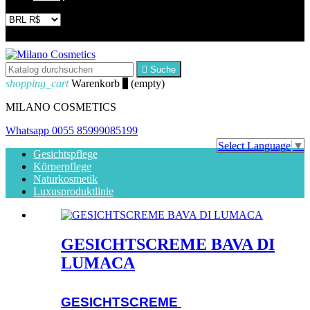


Suche
shopping_cart
Warenkorb
0
(empty)
MILANO COSMETICS
Whatsapp
0055 85999085199
Select Language
▼
Gesichtspflege
Körperpflege
Naturkosmetik
Luxusproduktlinie
GESICHTSCREME BAVA DI
LUMACA
GESICHTSCREME