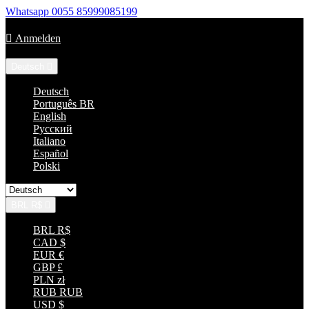
Whatsapp
0055 85999085199
Rufen Sie uns an:
+55 85 33152035

Anmelden
Sprache:
Deutsch

Deutsch
Português BR
English
Русский
Italiano
Español
Polski
BRL R$

BRL R$
CAD $
EUR €
GBP £
PLN zł
RUB RUB
USD $