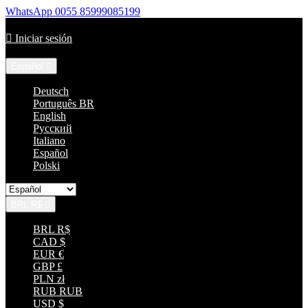
WhatsApp
0055 85999085199
Llámenos:
+55 85 33152035

Iniciar sesión
Idioma:
Español

Deutsch
Português BR
English
Русский
Italiano
Español
Polski
BRL R$

BRL R$
CAD $
EUR €
GBP £
PLN zł
RUB RUB
USD $