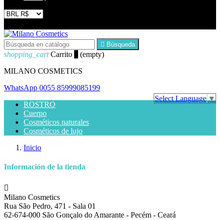


Búsqueda
shopping_cart
Carrito
0
(empty)
MILANO COSMETICS
WhatsApp
0055 85999085199
Select Language
▼
ROSTRO
Cuerpo
Cosméticos naturales
Cosméticos de lujo
Inicio
Información de la tienda

Milano Cosmetics
Rua São Pedro, 471 - Sala 01
62-674-000 São Gonçalo do Amarante - Pecém - Ceará