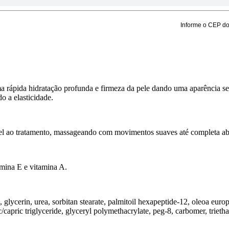
Informe o CEP do 
 rápida hidratação profunda e firmeza da pele dando uma aparência sed
o a elasticidade.
ível ao tratamento, massageando com movimentos suaves até completa ab
amina E e vitamina A.
 glycerin, urea, sorbitan stearate, palmitoil hexapeptide-12, oleoa europ
rylic/capric triglyceride, glyceryl polymethacrylate, peg-8, carbomer, tri