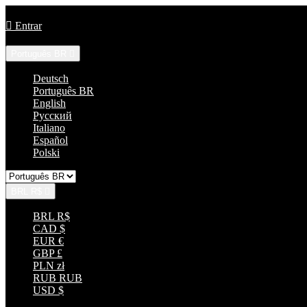
Ligue-nos:
+55 85 33152035

Entrar
Língua:
Português BR

Deutsch
Português BR
English
Русский
Italiano
Español
Polski
BRL R$

BRL R$
CAD $
EUR €
GBP £
PLN zł
RUB RUB
USD $