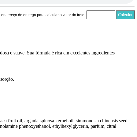
endereço de entrega para calcular o valor do frete:
osa e suave. Sua fórmula é rica em excelentes ingredientes
sorção.
aea fruit oil, argania spinosa kernel oil, simmondsia chinensis seed
ethanolamine phenoxyethanol, ethylhexylglycerin, parfum, citral