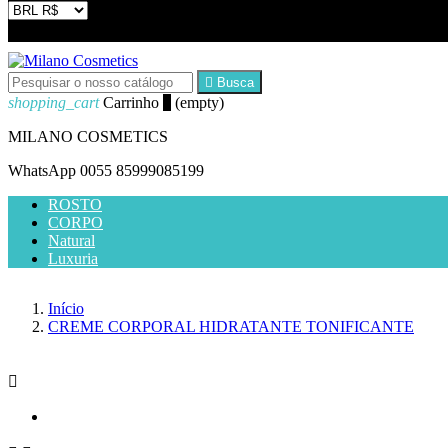


Busca
shopping_cart
Carrinho
0
(empty)
MILANO COSMETICS
WhatsApp
0055 85999085199
ROSTO
CORPO
Natural
Luxuria
Início
CREME CORPORAL HIDRATANTE TONIFICANTE
