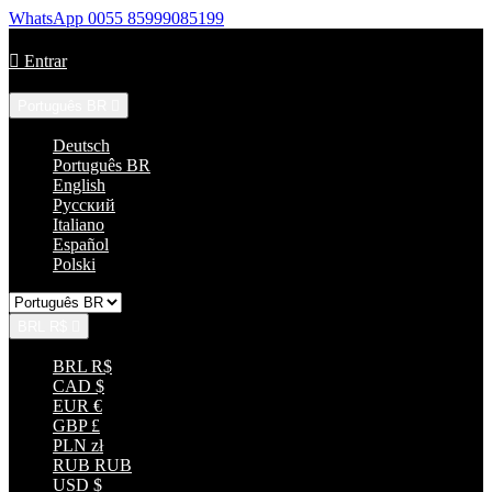
WhatsApp
0055 85999085199
Ligue-nos:
+55 85 33152035

Entrar
Língua:
Português BR

Deutsch
Português BR
English
Русский
Italiano
Español
Polski
BRL R$

BRL R$
CAD $
EUR €
GBP £
PLN zł
RUB RUB
USD $