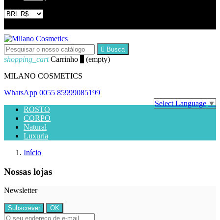


Busca
shopping_cart
Carrinho
0
(empty)
MILANO COSMETICS
WhatsApp
0055 85999085199
Select Language
▼
ROSTO
CORPO
Natural
Luxuria
Início
Nossas lojas
Newsletter