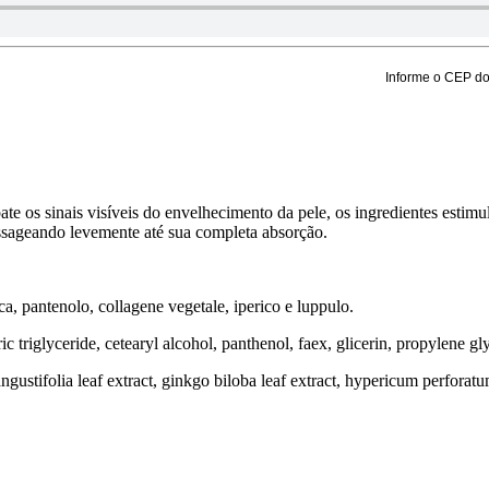
Informe o CEP do 
sinais visíveis do envelhecimento da pele, os ingredientes estimulam
ssageando levemente até sua completa absorção.
ica, pantenolo, collagene vegetale, iperico e luppulo.
 triglyceride, cetearyl alcohol, panthenol, faex, glicerin, propylene gly
ngustifolia leaf extract, ginkgo biloba leaf extract, hypericum perforatum