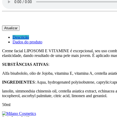
Descrição
Dados do produto
Creme facial LIPOSOMI E VITAMINE é excepcional, seu uso combate os 
elasticidade, dando resultado de uma pele mais jovem. É aplicado ma
SUBSTÂNCIAS ATIVAS
:
Alfa bisabololo, olio de Jojoba, vitamina E, vitamina A, centella asiat
INGREDIENTES
: Aqua, hydrogenated polyisobutene, caprylic/capric
lanolin, simmondsia chinensis oil, centella asiatica extract, echinacea a
tocopherol, ascorbyl palmitate, citric acid, limonen and geraniol.
50ml