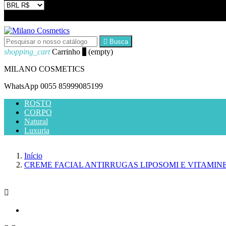


Busca
shopping_cart
Carrinho
0
(empty)
MILANO COSMETICS
WhatsApp
0055 85999085199
ROSTO
CORPO
Natural
Luxuria
Início
CREME FACIAL ANTIRRUGAS LIPOSOMI E VITAMIN
