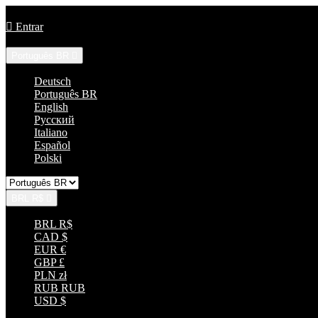
Ligue-nos:
+55 85 33152035

Entrar
Língua:
Português BR

Deutsch
Português BR
English
Русский
Italiano
Español
Polski
BRL R$

BRL R$
CAD $
EUR €
GBP £
PLN zł
RUB RUB
USD $