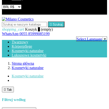


Szukaj
shopping_cart
Koszyk
0
(empty)
WhatsApp
0055 85999085199
Select Language
▼
Twarzowy
Körperpflege
Kosmetyki naturalne
Luksusowe kosmetyki
Strona główna
Kosmetyki naturalne
Kosmetyki naturalne

Tak
Filtruj według