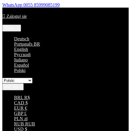
WhatsApp
0055 85999085199
Zadzwoń do nas:
+55 85 33152035

Zaloguj się
Język:
Polski

Deutsch
Português BR
English
Русский
Italiano
Español
Polski
BRL R$

BRL R$
CAD $
EUR €
GBP £
PLN zł
RUB RUB
USD $